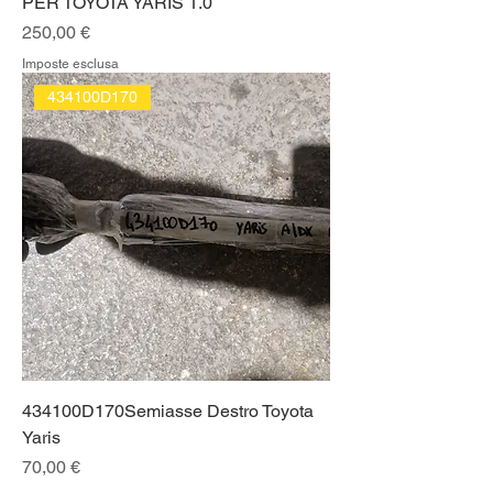
PER TOYOTA YARIS 1.0
Prezzo
250,00 €
Imposte esclusa
434100D170
434100D170Semiasse Destro Toyota
Yaris
Prezzo
70,00 €