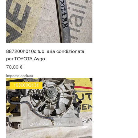
887200h010c tubi aria condizionata
per TOYOTA Aygo
Prezzo
70,00 €
Imposte esclusa
163600Q131