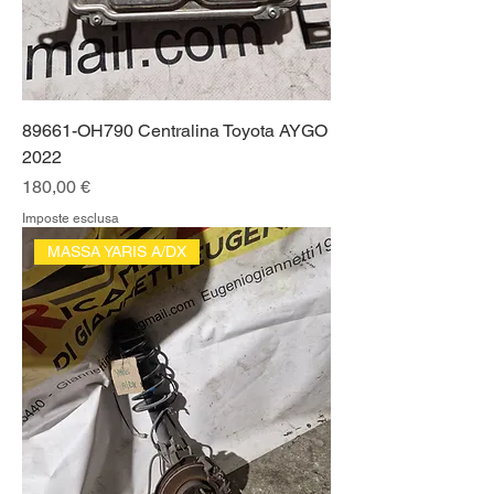
89661-OH790 Centralina Toyota AYGO
2022
Prezzo
180,00 €
Imposte esclusa
MASSA YARIS A/DX