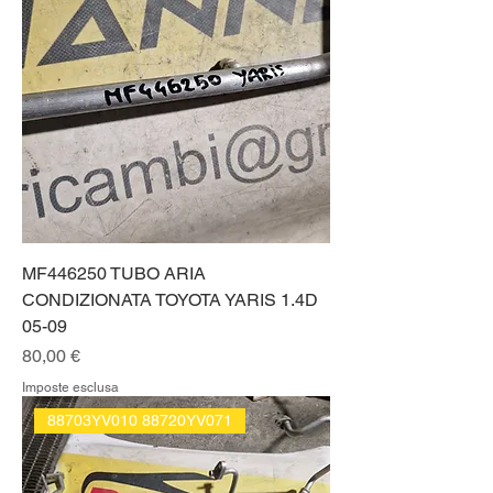
MF446250 TUBO ARIA
CONDIZIONATA TOYOTA YARIS 1.4D
05-09
Prezzo
80,00 €
Imposte esclusa
88703YV010 88720YV071