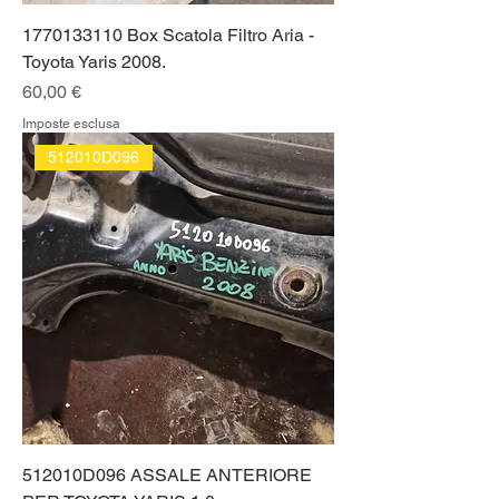
1770133110 Box Scatola Filtro Aria -
Toyota Yaris 2008.
Prezzo
60,00 €
Imposte esclusa
512010D096
512010D096 ASSALE ANTERIORE