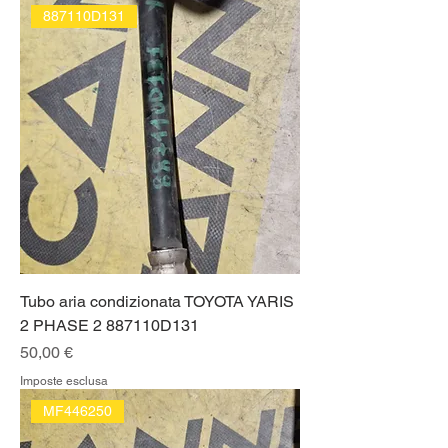
887110D131
Tubo aria condizionata TOYOTA YARIS
2 PHASE 2 887110D131
Prezzo
50,00 €
Imposte esclusa
MF446250