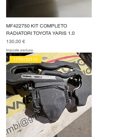
MF422750 KIT COMPLETO
RADIATORI TOYOTA YARIS 1.0
Prezzo
130,00 €
Imposte esclusa
1770133110