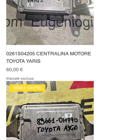
0261S04205 CENTRALINA MOTORE
TOYOTA YARIS
Prezzo
60,00 €
Imposte esclusa
89661-OH790