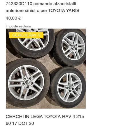
742320D110 comando alzacristalli
anteriore sinistro per TOYOTA YARIS
Prezzo
40,00 €
Imposte esclusa
CERCHI RAV 4
CERCHI IN LEGA TOYOTA RAV 4 215
60 17 DOT 20