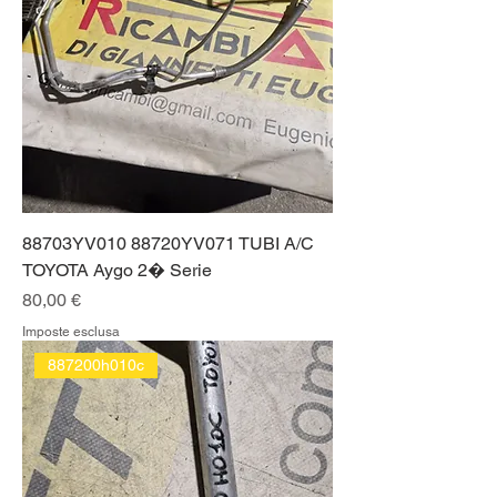
88703YV010 88720YV071 TUBI A/C
TOYOTA Aygo 2� Serie
Prezzo
80,00 €
Imposte esclusa
887200h010c