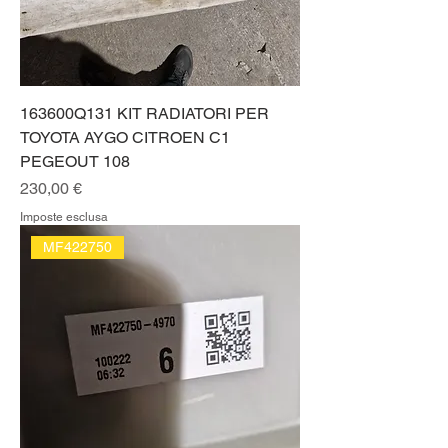
163600Q131 KIT RADIATORI PER
TOYOTA AYGO CITROEN C1
PEGEOUT 108
Prezzo
230,00 €
Imposte esclusa
MF422750