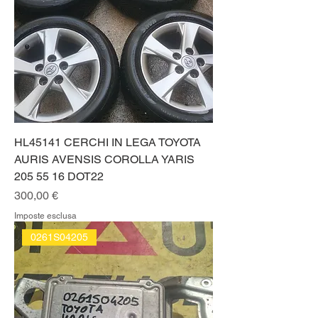
HL45141 CERCHI IN LEGA TOYOTA
AURIS AVENSIS COROLLA YARIS
205 55 16 DOT22
Prezzo
300,00 €
Imposte esclusa
0261S04205