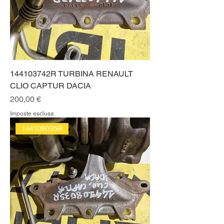
144103742R TURBINA RENAULT
CLIO CAPTUR DACIA
Prezzo
200,00 €
Imposte esclusa
144108035R