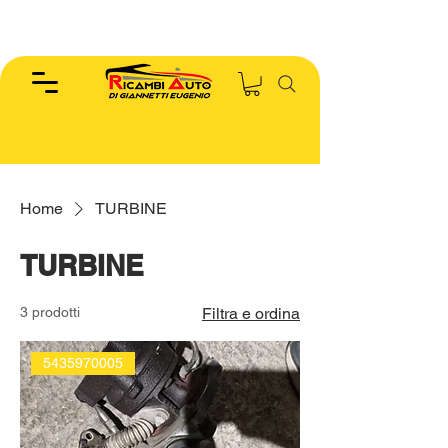
EUGENIO :
346.7885440
Home
TURBINE
TURBINE
3 prodotti
Filtra e ordina
5435970005