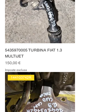
5435970005 TURBINA FIAT 1.3
MULTIJET
Prezzo
150,00 €
Imposte esclusa
144103742R