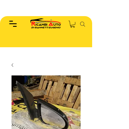
EUGENIO :
346.7885440