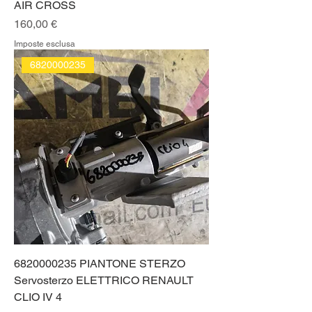
AIR CROSS
Prezzo
160,00 €
Imposte esclusa
6820000235
6820000235 PIANTONE STERZO
Servosterzo ELETTRICO RENAULT
CLIO IV 4