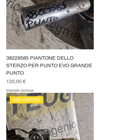
38229585 PIANTONE DELLO
STERZO PER PUNTO EVO GRANDE
PUNTO
Prezzo
120,00 €
Imposte esclusa
48810BH70B