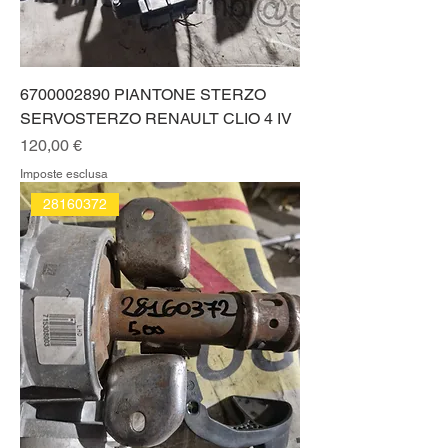
6700002890 PIANTONE STERZO
SERVOSTERZO RENAULT CLIO 4 IV
Prezzo
120,00 €
Imposte esclusa
28160372