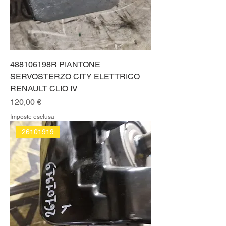
488106198R PIANTONE
SERVOSTERZO CITY ELETTRICO
RENAULT CLIO IV
Prezzo
120,00 €
Imposte esclusa
26101919