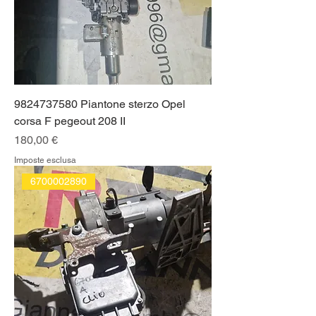
9824737580 Piantone sterzo Opel
corsa F pegeout 208 II
Prezzo
180,00 €
Imposte esclusa
6700002890