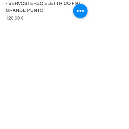
- SERVOSTERZO ELETTRICO FIAT
GRANDE PUNTO
Prezzo
120,00 €
Imposte esclusa
28160372
28160372 FIAT 500/PANDA
PIANTONE STERZO ELETTRICO