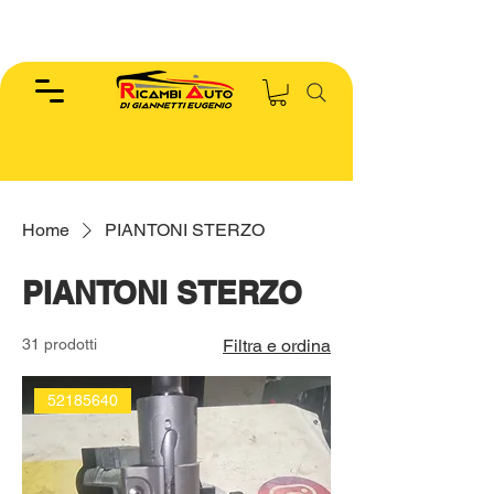
EUGENIO :
346.7885440
Home
PIANTONI STERZO
PIANTONI STERZO
31 prodotti
Filtra e ordina
52185640