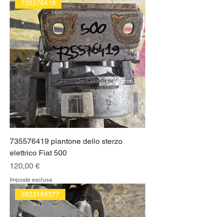
735576419
735576419 piantone dello sterzo
elettrico Fiat 500
Prezzo
120,00 €
Imposte esclusa
9823194377