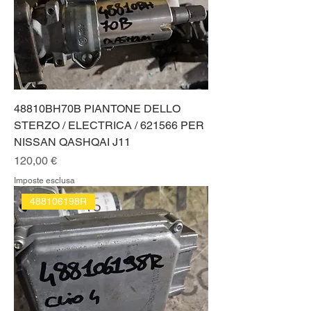
48810BH70B PIANTONE DELLO
STERZO / ELECTRICA / 621566 PER
NISSAN QASHQAI J11
Prezzo
120,00 €
Imposte esclusa
488106198R