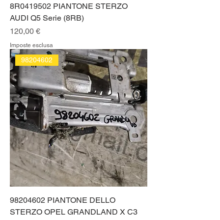
8R0419502 PIANTONE STERZO
AUDI Q5 Serie (8RB)
Prezzo
120,00 €
Imposte esclusa
98204602
98204602 PIANTONE DELLO
STERZO OPEL GRANDLAND X C3