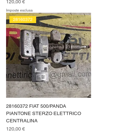
Prezzo
120,00 €
Imposte esclusa
28160372
28160372 FIAT 500/PANDA
PIANTONE STERZO ELETTRICO
CENTRALINA
Prezzo
120,00 €