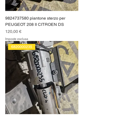
9824737580 piantone sterzo per
PEUGEOT 208 II CITROEN DS
Prezzo
120,00 €
Imposte esclusa
6820000235