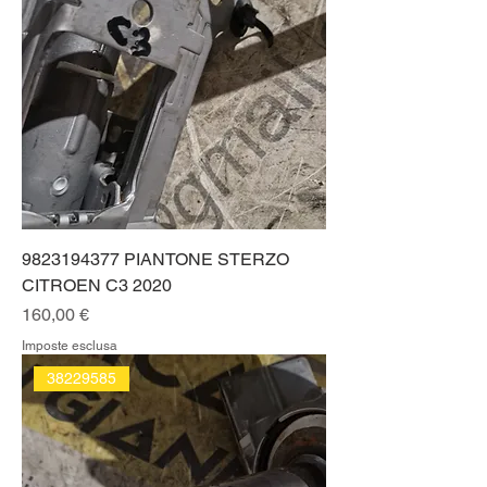
9823194377 PIANTONE STERZO
CITROEN C3 2020
Prezzo
160,00 €
Imposte esclusa
38229585