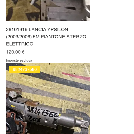
26101919 LANCIA YPSILON
(2003/2006) 5M PIANTONE STERZO
ELETTRICO
Prezzo
120,00 €
Imposte esclusa
9824737580