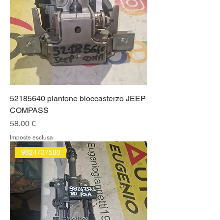
52185640 piantone bloccasterzo JEEP
COMPASS
Prezzo
58,00 €
Imposte esclusa
9824737580