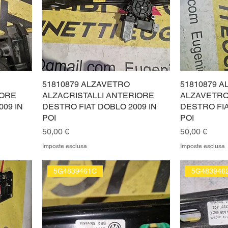
51810879 ALZAVETRO
51810879 A
IORE
ALZACRISTALLI ANTERIORE
ALZAVETRO
009 IN
DESTRO FIAT DOBLO 2009 IN
DESTRO FIA
POI
POI
Prezzo
Prezzo
50,00 €
50,00 €
Imposte esclusa
Imposte esclusa
5G4839461C
5G483946