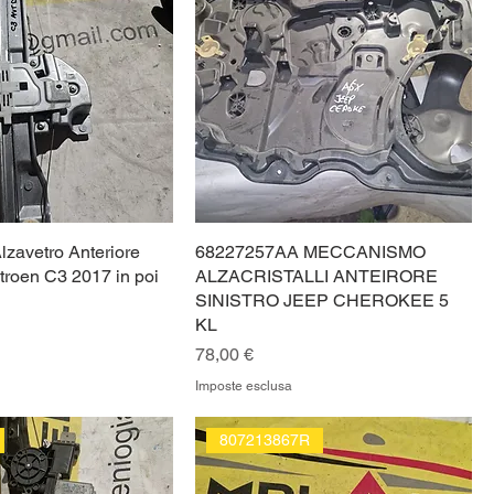
zavetro Anteriore
68227257AA MECCANISMO
troen C3 2017 in poi
ALZACRISTALLI ANTEIRORE
SINISTRO JEEP CHEROKEE 5
KL
Prezzo
78,00 €
Imposte esclusa
807213867R