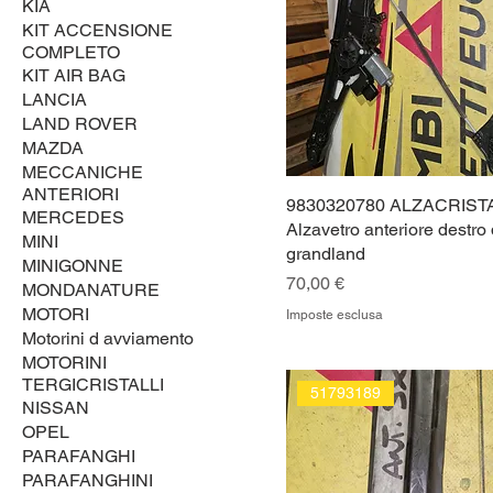
KIA
KIT ACCENSIONE
COMPLETO
KIT AIR BAG
LANCIA
LAND ROVER
MAZDA
MECCANICHE
ANTERIORI
9830320780 ALZACRIST
MERCEDES
Alzavetro anteriore destro
MINI
grandland
MINIGONNE
Prezzo
70,00 €
MONDANATURE
MOTORI
Imposte esclusa
Motorini d avviamento
MOTORINI
TERGICRISTALLI
51793189
NISSAN
OPEL
PARAFANGHI
PARAFANGHINI