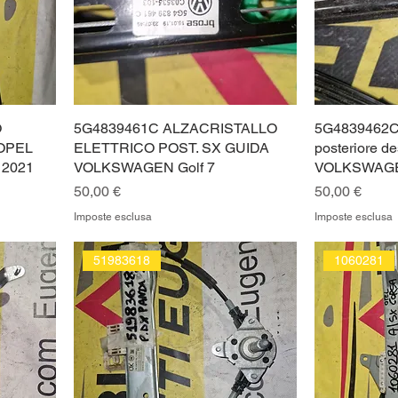
O
5G4839461C ALZACRISTALLO
5G4839462C a
OPEL
ELETTRICO POST. SX GUIDA
posteriore de
 2021
VOLKSWAGEN Golf 7
VOLKSWAGE
Prezzo
Prezzo
50,00 €
50,00 €
Imposte esclusa
Imposte esclusa
51983618
1060281