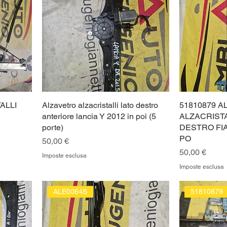
ALLI
Alzavetro alzacristalli lato destro
51810879 
anteriore lancia Y 2012 in poi (5
ALZACRIST
porte)
DESTRO FIA
PO
Prezzo
50,00 €
Prezzo
50,00 €
Imposte esclusa
Imposte esclusa
ALE0064S
51810879