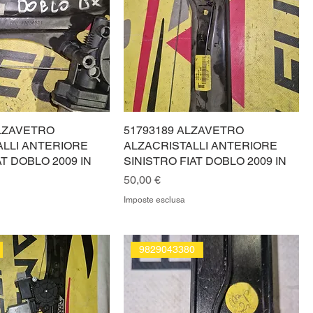
ALZAVETRO
51793189 ALZAVETRO
ALLI ANTERIORE
ALZACRISTALLI ANTERIORE
T DOBLO 2009 IN
SINISTRO FIAT DOBLO 2009 IN
Prezzo
50,00 €
Imposte esclusa
9829043380