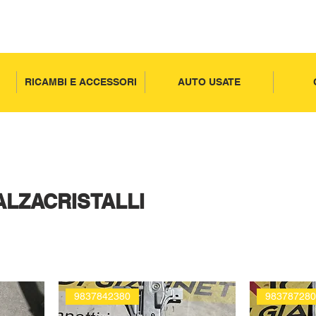
RICAMBI E ACCESSORI
AUTO USATE
LZACRISTALLI
9837842380
98378728