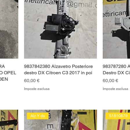
RA
9837842380 Alzavetro Posteriore
983787280 Al
O OPEL
destro DX Citroen C3 2017 in poi
Destro DX Ci
OEN
Prezzo
Prezzo
60,00 €
60,00 €
Imposte esclusa
Imposte esclusa
Alz Y dx
51810879