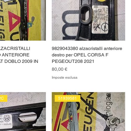
LZACRISTALLI
9829043380 alzacristalli anteriore
 ANTERIORE
destro per OPEL CORSA F
T DOBLO 2009 IN
PEGEOUT208 2021
Prezzo
80,00 €
Imposte esclusa
2C
51939581