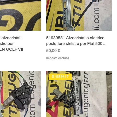
lzacristalli
51939581 Alzacristallo elettrico
stro per
posteriore sinistro per Fiat 500L
N GOLF VII
Prezzo
50,00 €
Imposte esclusa
51983617