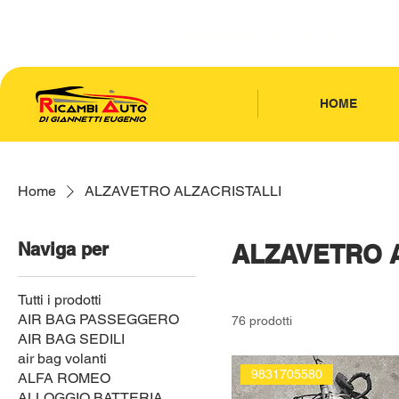
CONTATTACI
| TEL: 346.7885440
HOME
Home
ALZAVETRO ALZACRISTALLI
Naviga per
ALZAVETRO A
Tutti i prodotti
AIR BAG PASSEGGERO
76 prodotti
AIR BAG SEDILI
air bag volanti
9831705580
ALFA ROMEO
ALLOGGIO BATTERIA