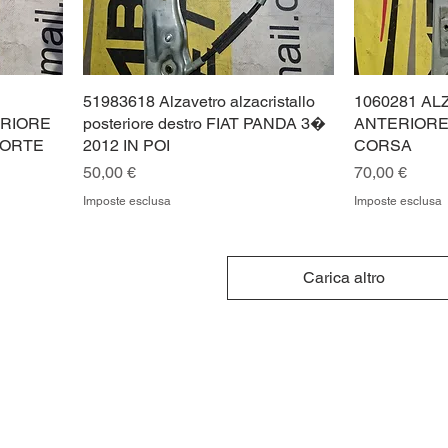
51983618 Alzavetro alzacristallo
1060281 AL
ERIORE
posteriore destro FIAT PANDA 3�
ANTERIORE
PORTE
2012 IN POI
CORSA
Prezzo
Prezzo
50,00 €
70,00 €
Imposte esclusa
Imposte esclusa
Carica altro