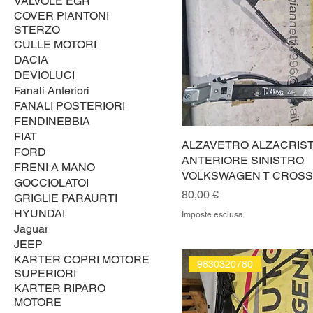
VALVOLE EGR
COVER PIANTONI
STERZO
CULLE MOTORI
DACIA
DEVIOLUCI
Fanali Anteriori
FANALI POSTERIORI
FENDINEBBIA
FIAT
ALZAVETRO ALZACRIST
FORD
ANTERIORE SINISTRO
FRENI A MANO
VOLKSWAGEN T CROSS
GOCCIOLATOI
Prezzo
80,00 €
GRIGLIE PARAURTI
HYUNDAI
Imposte esclusa
Jaguar
JEEP
KARTER COPRI MOTORE
9830320780
SUPERIORI
KARTER RIPARO
MOTORE