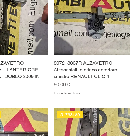
ALZAVETRO
807213867R ALZAVETRO
ALLI ANTERIORE
Alzacristalli elettrico anteriore
T DOBLO 2009 IN
sinistro RENAULT CLIO 4
Prezzo
50,00 €
Imposte esclusa
51793189