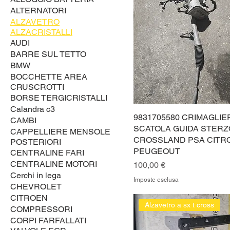
ALTERNATORI
ALZAVETRO
ALZACRISTALLI
AUDI
BARRE SUL TETTO
BMW
BOCCHETTE AREA
CRUSCROTTI
BORSE TERGICRISTALLI
Calandra c3
9831705580 CRIMAGLIE
CAMBI
SCATOLA GUIDA STERZ
CAPPELLIERE MENSOLE
CROSSLAND PSA CITR
POSTERIORI
PEUGEOUT
CENTRALINE FARI
CENTRALINE MOTORI
Prezzo
100,00 €
Cerchi in lega
Imposte esclusa
CHEVROLET
CITROEN
Alzavetro a sx t cross
COMPRESSORI
CORPI FARFALLATI