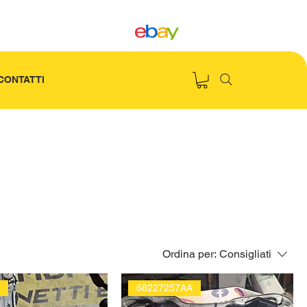
CONTATTI
Ordina per:
Consigliati
0
68227257AA