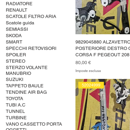
RADIATORE
RENAULT
SCATOLE FILTRO ARIA
Scatole guida
SEMIASSI
SKODA
SMART
9829045880 ALZAVETR
SPECCHI RETOVISORI
POSTERIORE DESTRO 
SPOILER
CORSA F PEGEOUT 208
STEREO
Prezzo
80,00 €
STERZO VOLANTE
Imposte esclusa
MANUBRIO
SUZUKI
52024999
TAPPETO BAULE
TENDINE AIR BAG
TOYOTA
TUBI A.C
TUNNEL
TURBINE
VANO CASSETTO PORTA
OGGETTI