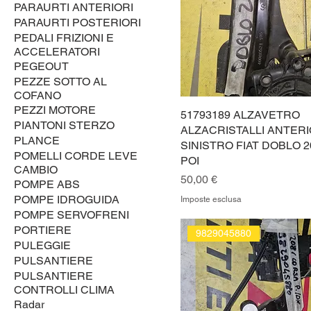
PARAURTI ANTERIORI
PARAURTI POSTERIORI
PEDALI FRIZIONI E
ACCELERATORI
PEGEOUT
PEZZE SOTTO AL
COFANO
PEZZI MOTORE
51793189 ALZAVETRO
PIANTONI STERZO
ALZACRISTALLI ANTER
PLANCE
SINISTRO FIAT DOBLO 2
POMELLI CORDE LEVE
POI
CAMBIO
Prezzo
50,00 €
POMPE ABS
POMPE IDROGUIDA
Imposte esclusa
POMPE SERVOFRENI
PORTIERE
9829045880
PULEGGIE
PULSANTIERE
PULSANTIERE
CONTROLLI CLIMA
Radar