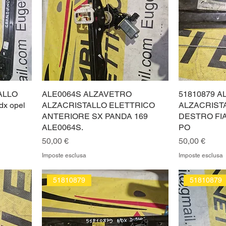
ALLO
ALE0064S ALZAVETRO
51810879 
 dx opel
ALZACRISTALLO ELETTRICO
ALZACRIST
ANTERIORE SX PANDA 169
DESTRO FIA
ALE0064S.
PO
Prezzo
Prezzo
50,00 €
50,00 €
Imposte esclusa
Imposte esclusa
51810879
51810879