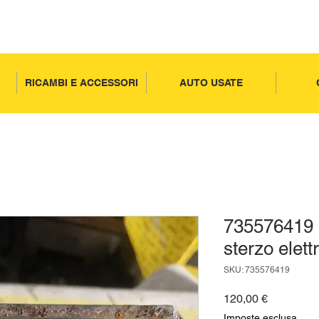
RICAMBI E ACCESSORI
AUTO USATE
735576419 p
sterzo elett
SKU: 735576419
Prezzo
120,00 €
Imposte esclusa