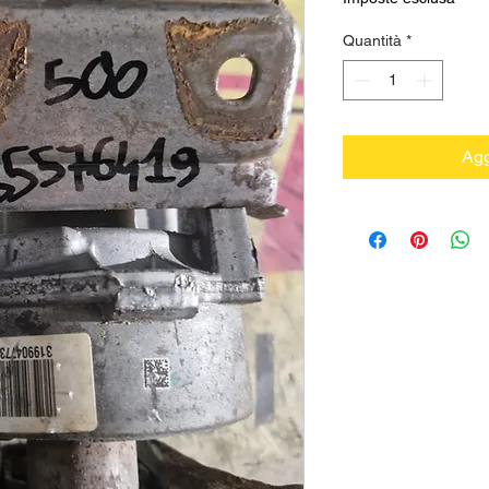
Quantità
*
Agg