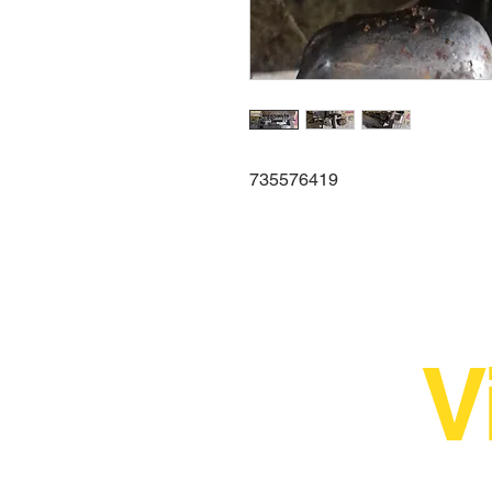
735576419
V