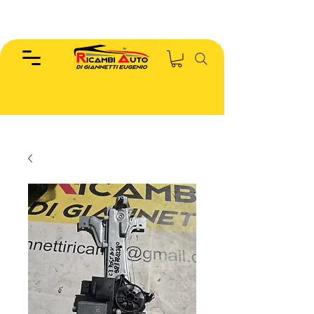
EUGENIO :
346.7885440