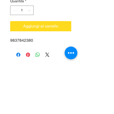
Quantità
*
Aggiungi al carrello
9837842380
Vieni a trovarci