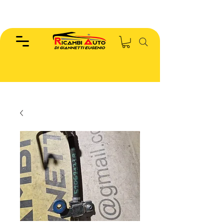
EUGENIO :
346.7885440