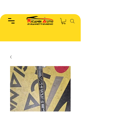
EUGENIO :
346.7885440