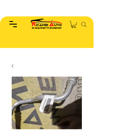
EUGENIO :
346.7885440