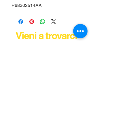
P68302514AA
Vieni a trovarci