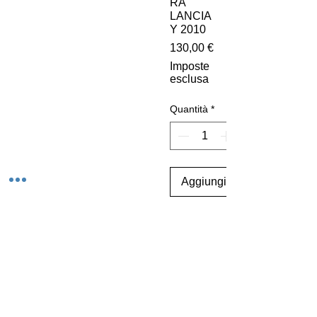
RA
LANCIA
Y 2010
Prezzo
130,00 €
Imposte
esclusa
Quantità
*
Aggiungi al carrello
SPORT
ELLON
E
BAGAG
LIAIO
POSTE