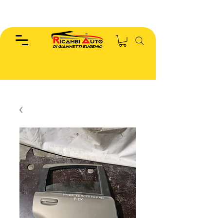
EUGENIO :
346.7885440