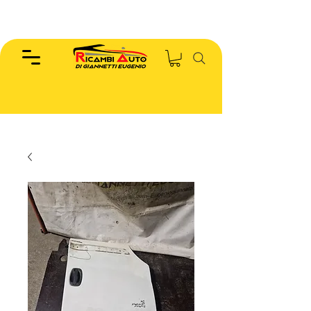
EUGENIO :
346.7885440