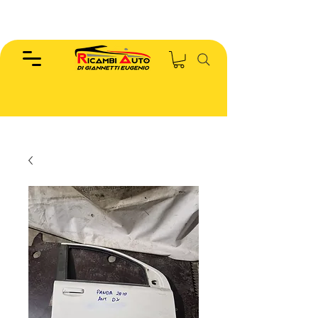
EUGENIO :
346.7885440