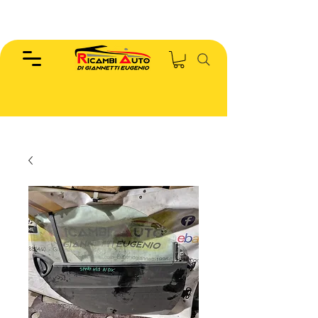
EUGENIO :
346.7885440