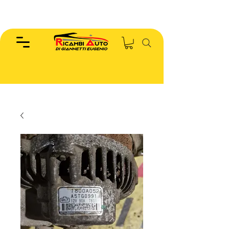
EUGENIO :
346.7885440