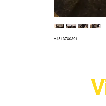
A4513700301
V