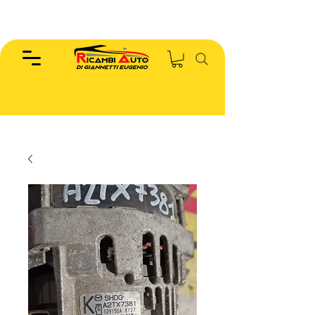
EUGENIO :
346.7885440