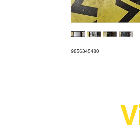
9856345480
V