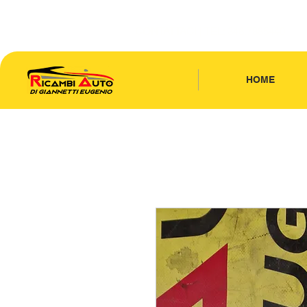
CONTATTACI
| TEL: 346.7885440
HOME