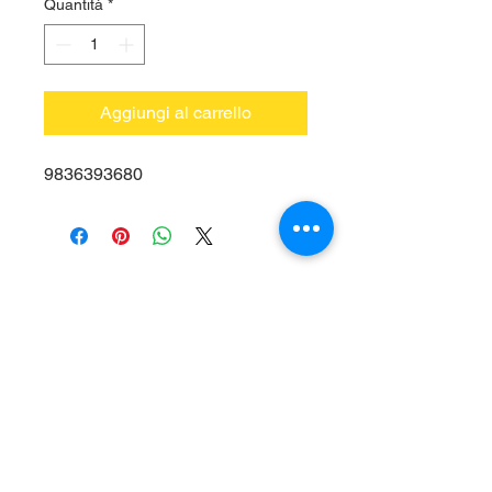
Quantità
*
Aggiungi al carrello
9836393680
Vieni a trovarci