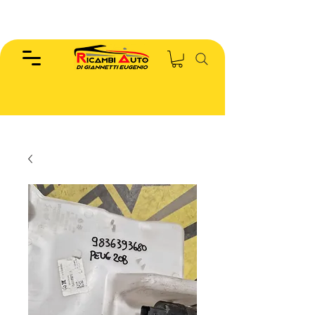
EUGENIO :
346.7885440