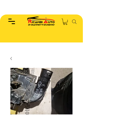
EUGENIO :
346.7885440