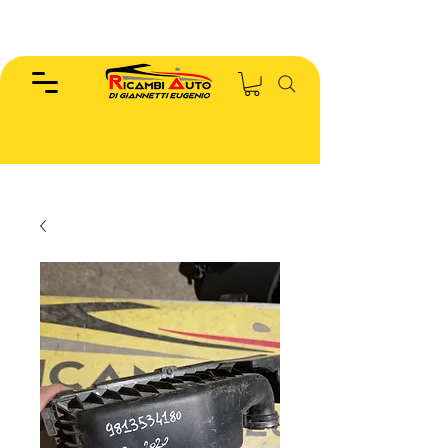
EUGENIO :
346.7885440