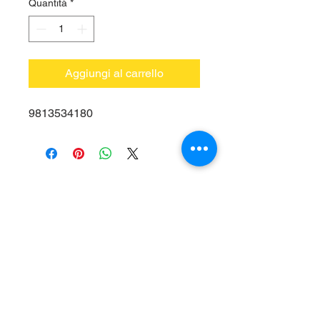
Quantità
*
Aggiungi al carrello
9813534180
Vieni a trovarci