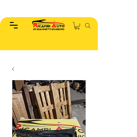
EUGENIO :
346.7885440