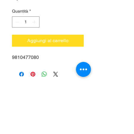
Quantità
*
Aggiungi al carrello
9810477080
Vieni a trovarci