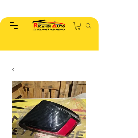
EUGENIO :
346.7885440