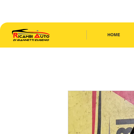
CONTATTACI
| TEL: 346.7885440
HOME