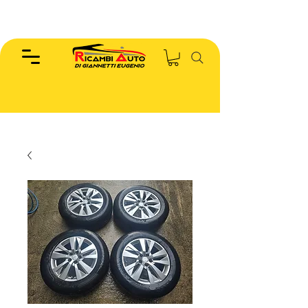
EUGENIO :
346.7885440