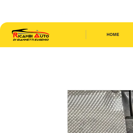
CONTATTACI
| TEL: 346.7885440
HOME