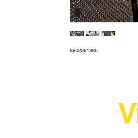
9802381980
V