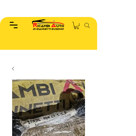
EUGENIO :
346.7885440