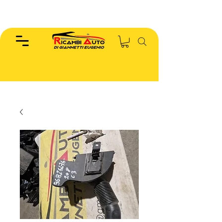
EUGENIO :
346.7885440