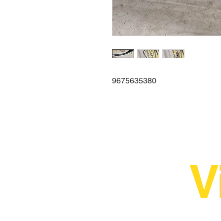
9675635380
V