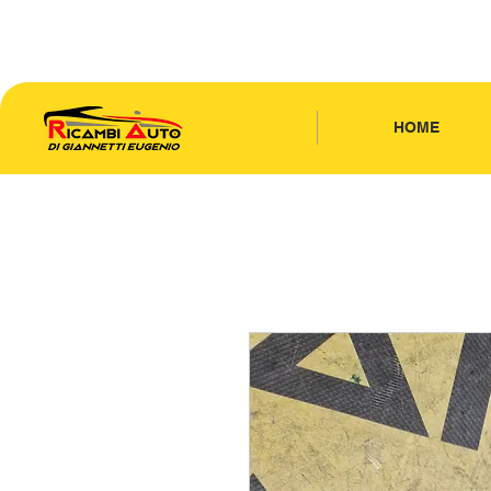
CONTATTACI
| TEL: 346.7885440
HOME