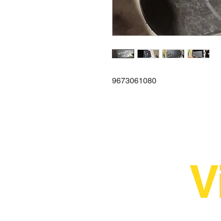
9673061080
V