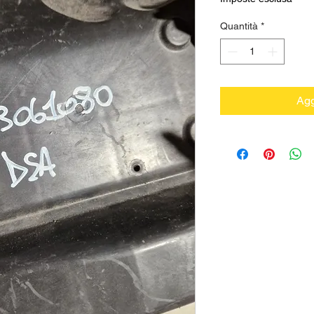
Quantità
*
Agg