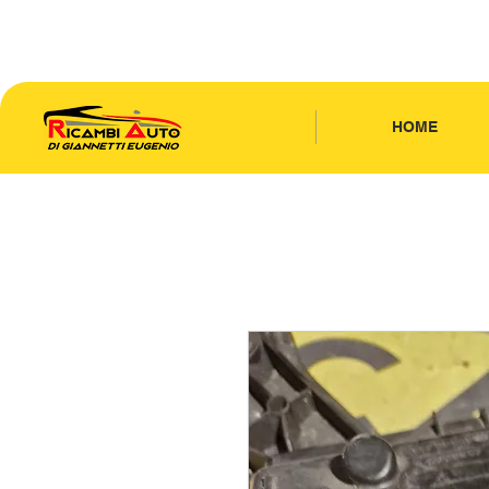
CONTATTACI
| TEL: 346.7885440
HOME