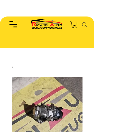
EUGENIO :
346.7885440