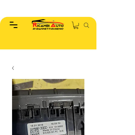
EUGENIO :
346.7885440