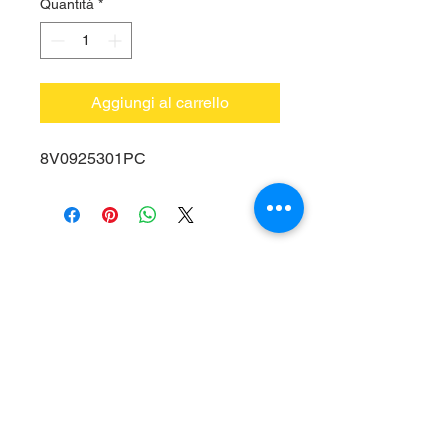
Quantità
*
Aggiungi al carrello
8V0925301PC
Vieni a trovarci