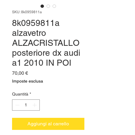
SKU: 8k0959811a
8k0959811a
alzavetro
ALZACRISTALLO
posteriore dx audi
a1 2010 IN POI
Prezzo
70,00 €
Imposte esclusa
Quantità
*
Aggiungi al carrello