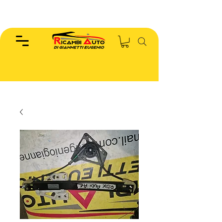
EUGENIO :
346.7885440