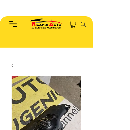
EUGENIO :
346.7885440