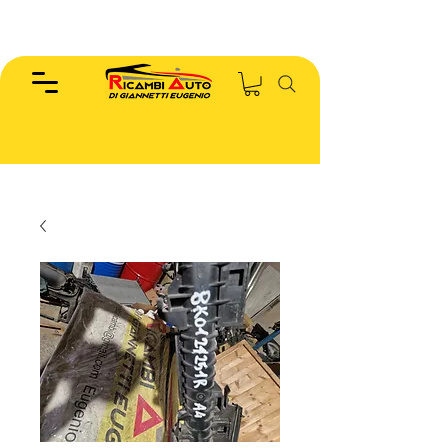
EUGENIO :
346.7885440