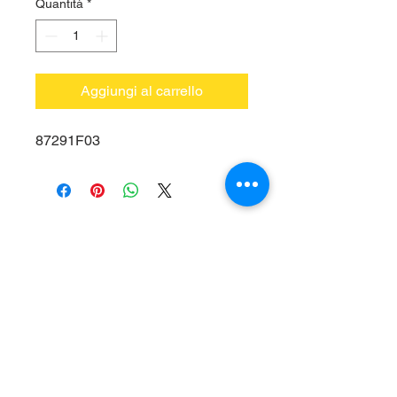
Quantità
*
Aggiungi al carrello
87291F03
Vieni a trovarci