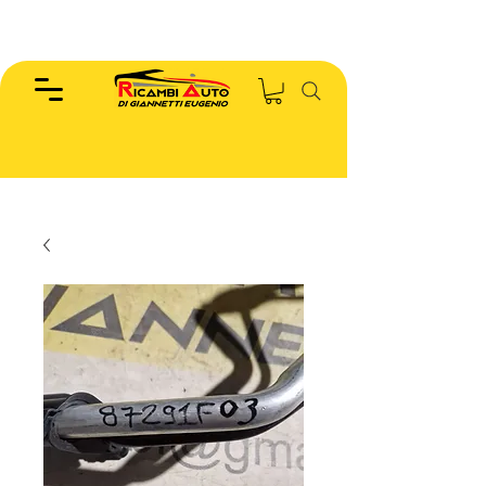
EUGENIO :
346.7885440