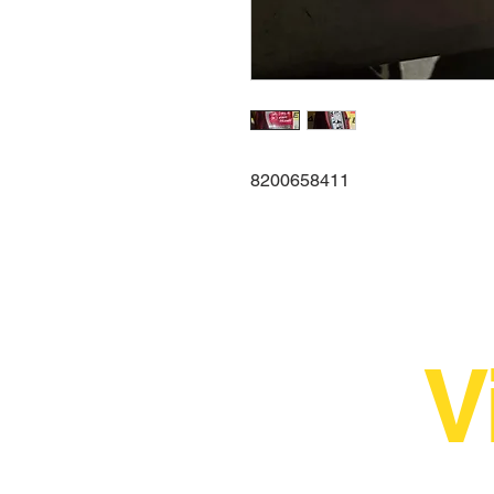
8200658411
V