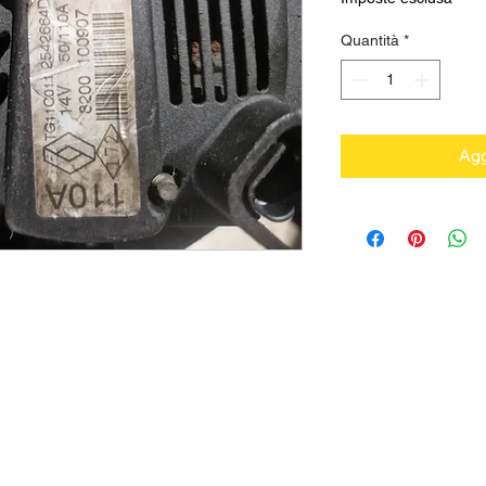
Quantità
*
Agg