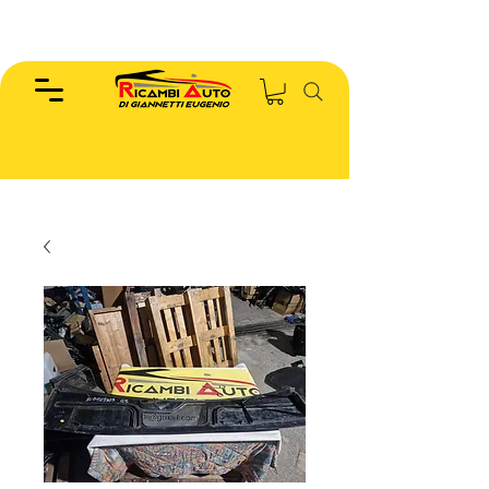
EUGENIO :
346.7885440