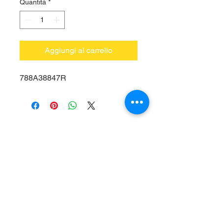
Quantità
*
Aggiungi al carrello
788A38847R
Vieni a trovarci