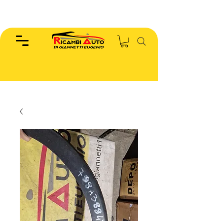
EUGENIO :
346.7885440