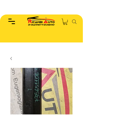
EUGENIO :
346.7885440