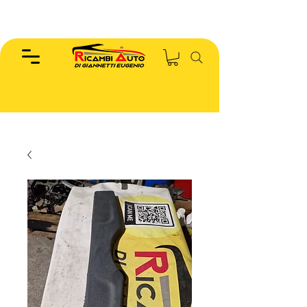
EUGENIO :
346.7885440