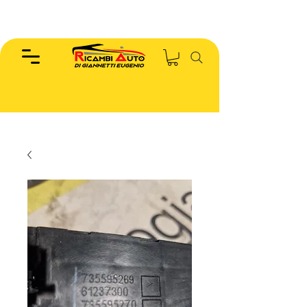
EUGENIO :
346.7885440