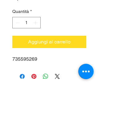
Quantità
*
Aggiungi al carrello
735595269
Vieni a trovarci