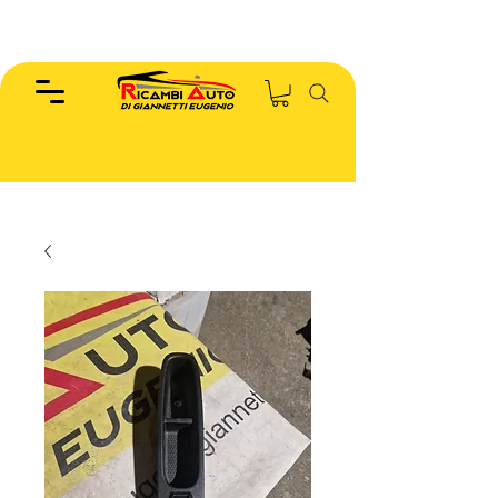
EUGENIO :
346.7885440