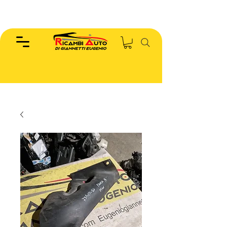
EUGENIO :
346.7885440