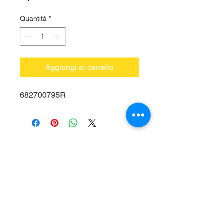
Quantità
*
Aggiungi al carrello
682700795R
Vieni a trovarci