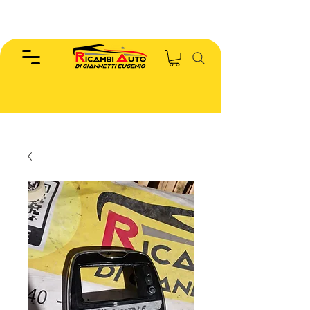
EUGENIO :
346.7885440