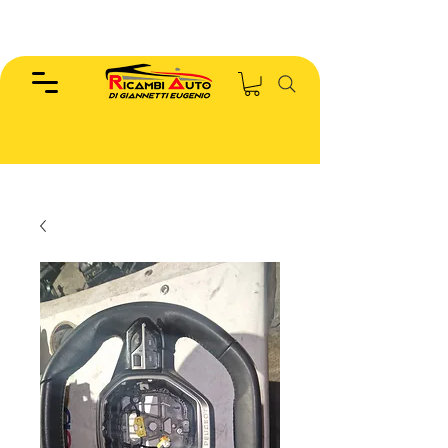
EUGENIO :
346.7885440