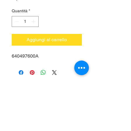
Quantità
*
Aggiungi al carrello
640497600A
Vieni a trovarci