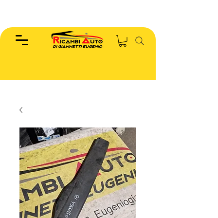
EUGENIO :
346.7885440