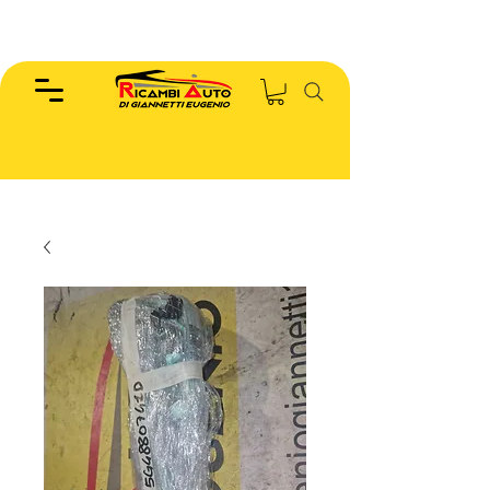
EUGENIO :
346.7885440