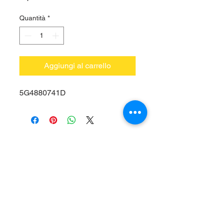
Quantità
*
Aggiungi al carrello
5G4880741D
Vieni a trovarci